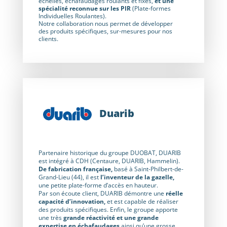
échelles, échafaudages roulants et fixes,
et une
spécialité reconnue sur les PIR
(Plate-formes
Individuelles Roulantes).
Notre collaboration nous permet de développer
des produits spécifiques, sur-mesures pour nos
clients.
Duarib
Partenaire historique du groupe DUOBAT, DUARIB
est intégré à CDH (Centaure, DUARIB, Hammelin).
De fabrication française,
basé à Saint-Philbert-de-
Grand-Lieu (44), il est
l’inventeur de la gazelle,
une petite plate-forme d’accès en hauteur.
Par son écoute client, DUARIB démontre une
réelle
capacité d’innovation,
et est capable de réaliser
des produits spécifiques. Enfin, le groupe apporte
une très
grande réactivité et une grande
expertise en échafaudages
ainsi qu’une grosse