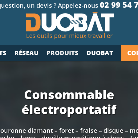
02 99 54 
uestion, un devis ? Appelez-nous
TS
RÉSEAU
PRODUITS
DUOBAT
CO
Consommable
électroportatif
 couronne diamant – foret – fraise – disque – m
cloche – lame – douille magnétique à chocs – t