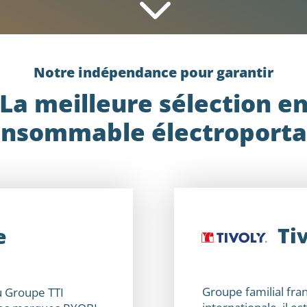
3
Notre indépendance pour garantir
La meilleure sélection e
nsommable électroporta
Ti
e
Groupe familial fra
u Groupe TTI