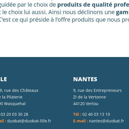
 guidée par le choix de
produits de qualité profe
ait le choix lui aussi. Ainsi nous déclinons une
gamm
’est ce qui préside à l’offre produits que nous
LLE
NANTES
9, rue des Châteaux
9, rue des Entrepreneurs
 la Pilaterie
ZI de la Vertonne
90 Wasquehal
44120 Vertou
03 20 03 30 28
Tél :
02 40 03 13 10
il :
duobat@duobat-lille.fr
E-mail :
nantes@duobat.fr