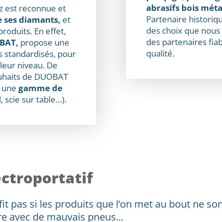
abrasifs bois méta
lz est reconnue et
Partenaire histori
e ses diamants,
et
des choix que nous a
produits. En effet,
des partenaires fia
OBAT,
propose une
qualité.
s standardisés, pour
leur niveau. De
ouhaits de DUOBAT
t une
gamme de
l, scie sur table…).
ctroportatif
t pas si les produits que l’on met au bout ne son
ure avec de mauvais pneus…