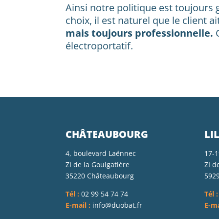
Ainsi notre politique est toujours
choix, il est naturel que le client 
mais toujours professionnelle.
C
électroportatif.
CHÂTEAUBOURG
LI
4, boulevard Laënnec
17-1
ZI de la Goulgatière
ZI de
35220 Châteaubourg
592
Tél :
02 99 54 74 74
Tél :
E-mail :
info@duobat.fr
E-ma