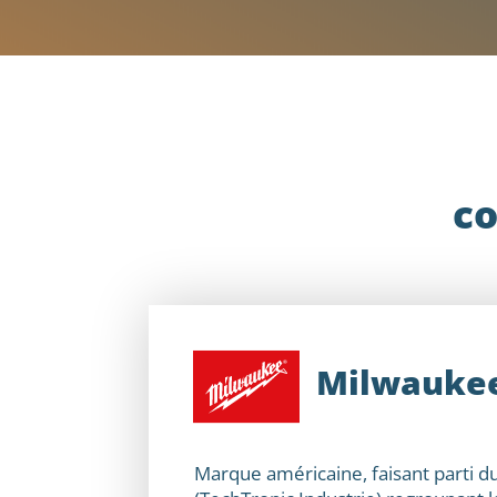
co
Milwauke
Marque américaine, faisant parti d