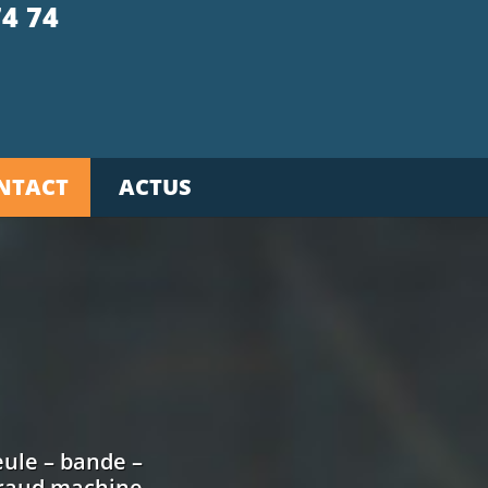
74 74
NTACT
ACTUS
eule – bande –
araud machine –