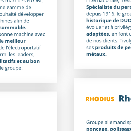
internationale, il es
 les marques RYOBI,
Spécialiste du per
 une gamme de
depuis 1916, le gr
 souhaité développer
historique de DU
chines afin de
évoluer et à privilé
onsommable.
adaptées,
en font u
bonne machine avec
de nos clients. Tiv
 le
meilleur
ses
produits de pe
e l’électroportatif
métaux.
rmi les leaders,
itatifs et au bon
le groupe.
Rh
Groupe allemand sp
ponçage, polissage