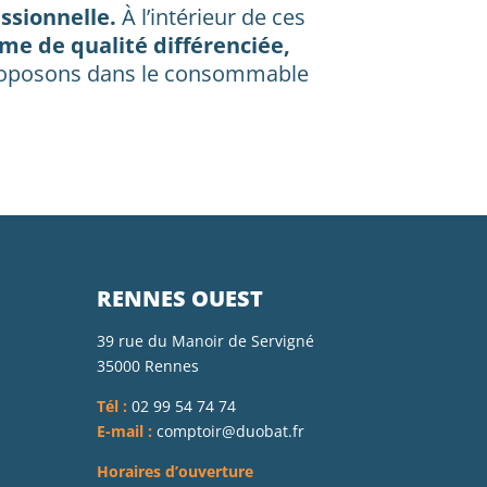
ssionnelle.
À l’intérieur de ces
e de qualité différenciée,
 proposons dans le consommable
RENNES OUEST
39 rue du Manoir de Servigné
35000 Rennes
Tél :
02 99 54 74 74
E-mail :
comptoir@duobat.fr
Horaires d’ouverture