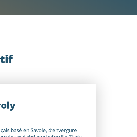
n
tif
voly
nçais basé en Savoie, d’envergure