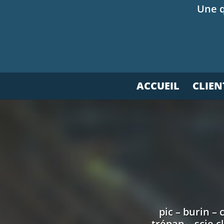
Une q
ACCUEIL
CLIEN
pic – burin –
trépan – scie 