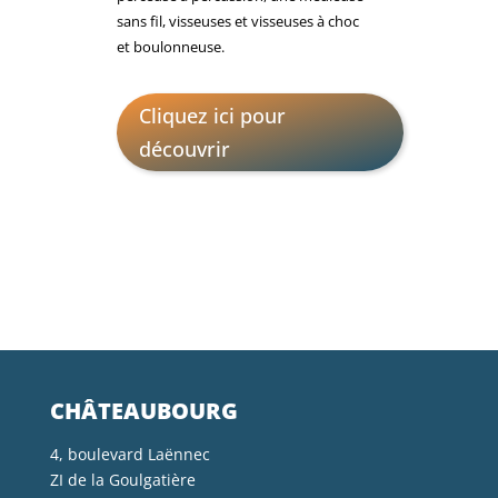
sans fil, visseuses et visseuses à choc
et boulonneuse.
Cliquez ici pour
découvrir
CHÂTEAUBOURG
4, boulevard Laënnec
ZI de la Goulgatière